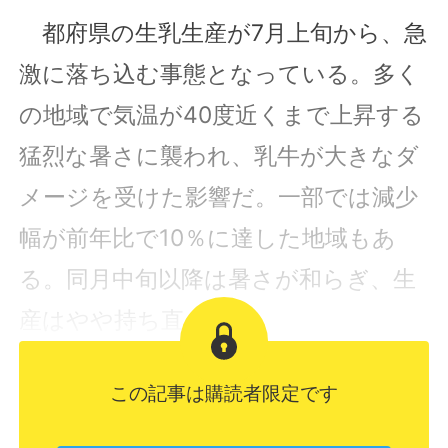
都府県の生乳生産が7月上旬から、急
激に落ち込む事態となっている。多く
の地域で気温が40度近くまで上昇する
猛烈な暑さに襲われ、乳牛が大きなダ
メージを受けた影響だ。一部では減少
幅が前年比で10％に達した地域もあ
る。同月中旬以降は暑さが和らぎ、生
産はやや持ち直...
この記事は購読者限定です