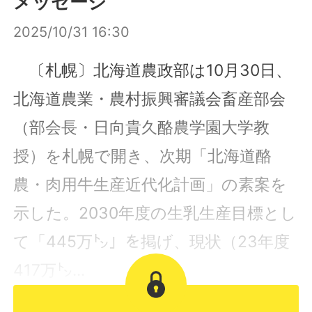
メッセージ
2025/10/31 16:30
〔札幌〕北海道農政部は10月30日、
北海道農業・農村振興審議会畜産部会
（部会長・日向貴久酪農学園大学教
授）を札幌で開き、次期「北海道酪
農・肉用牛生産近代化計画」の素案を
示した。2030年度の生乳生産目標とし
て「445万㌧」を掲げ、現状（23年度
417万㌧...