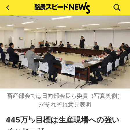
畜産部会では日向部会長ら委員（写真奥側）
がそれぞれ意見表明
445万㌧目標は生産現場への強い